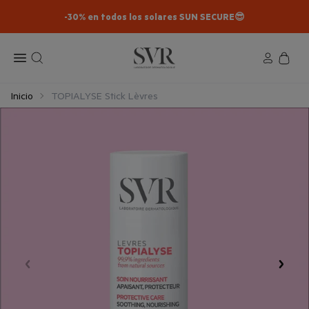
-30% en todos los solares SUN SECURE😎​
Inicio
TOPIALYSE Stick Lèvres