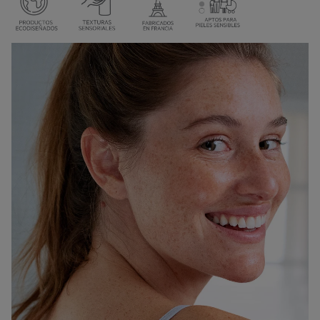
💚
UNA FÓRMULA DE ORIGEN NATURAL
.
99,9 % de ingredientes de origen natural.
DERMATOLÓGICAMENTE PROBADO
Para pieles sensibles. Producto probado en condiciones de frío en Canadá.
DISRUPTORES ENDOCRINOS PROBADOS
Probado en mecanismos endocrinos estrogénicos, androgénicos y
tiroideos. Pruebas realizadas por un laboratorio independiente con
experiencia en trastornos endocrinos.