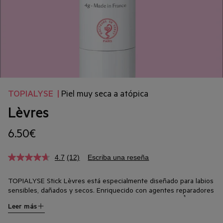
TOPIALYSE
|
Piel muy seca a atópica
Lèvres
6.50€
4.7
(12)
Escriba una reseña
TOPIALYSE Stick Lèvres está especialmente diseñado para labios
sensibles, dañados y secos. Enriquecido con agentes reparadores
1
y sin perfume, calma e hidrata los labios durante 6 horas
para una
Leer más
sensación de suavidad renovada. Su textura fundente se desliza y
deja una película protectora 100 % invisible y no pegajosa que