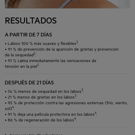
RESULTADOS
A PARTIR DE 7 DÍAS
2
• Labios 100 % más suaves y flexibles
• 91 % de prevención de la aparición de grietas y prevención
2
de la sequedad
.
• 91 % calma inmediatamente las sensaciones de
2
tensión en la piel
DESPUÉS DE 21 DÍAS
3
• 34 % menos de sequedad en los labios
.
3
• 21 % menos de grietas en los labios
.
• 95 % de protección contra las agresiones externas (frío, viento,
4
sol)
.
4
• 91 % deja una película protectora en los labios
.
4
• 86 % de regeneración de los labios
.