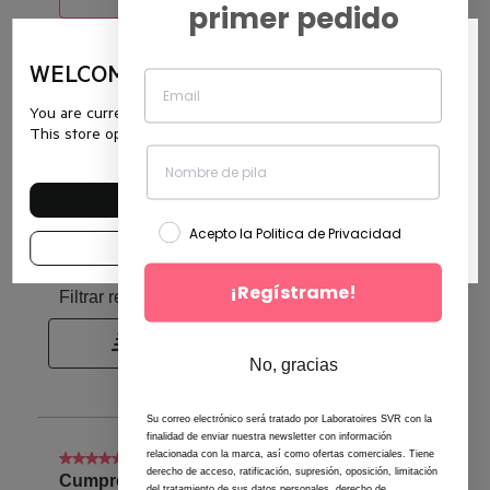
primer pedido
WELCOME ON SVR
You are currently browsing the website es.svr.com.
This store operates in Spain.
SEE OTHER COUNTRIES
Acepto la Politica de Privacidad
CONTINUE IN THIS SHOP
¡Regístrame!
No, gracias
Su correo electrónico será tratado por Laboratoires SVR con la
finalidad de enviar nuestra newsletter con información
relacionada con la marca, así como ofertas comerciales. Tiene
derecho de acceso, ratificación, supresión, oposición, limitación
del tratamiento de sus datos personales, derecho de