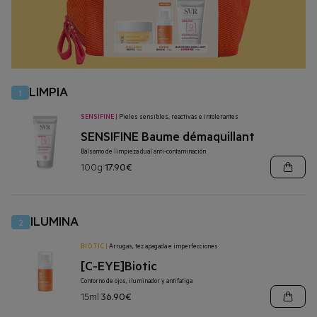
LIMPIA
1
SENSIFINE
|
Pieles sensibles, reactivas e intolerantes
SENSIFINE Baume démaquillant
Bálsamo de limpieza dual anti-contaminación
100g
17.90€
|
ILUMINA
2
BIOTIC
|
Arrugas, tez apagada e imperfecciones
[C-EYE]Biotic
Contorno de ojos, iluminador y antifatiga
15ml
36.90€
|