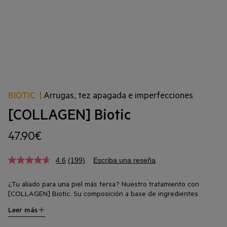
BIOTIC
|
Arrugas, tez apagada e imperfecciones
[COLLAGEN] Biotic
47.90€
4.6
(199)
Escriba una reseña
¿Tu aliado para una piel más tersa? Nuestro tratamiento con
[COLLAGEN] Biotic. Su composición a base de ingredientes
activos regeneradores está enriquecida con colágeno vegetal
Leer más
para restaurar la elasticidad natural de la piel. Su textura cremosa,
elástica y con memoria de forma, se funde con la piel de forma