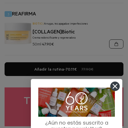
REAFIRMA
3
BIOTIC
|
Arrugas, tez apagada e imperfecciones
[COLLAGEN]Biotic
Crema redensificante y regeneradora
50ml
47.90€
|
Añadir la rutina
-
70.11€
77.90€
TU OPINIÓN NOS
IMPORTA 👇
¿Aún no estás suscrito a