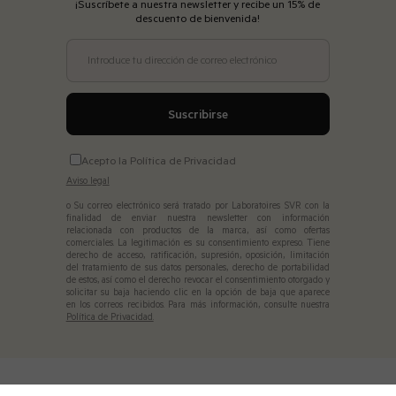
¡Suscríbete a nuestra newsletter y recibe un 15% de
descuento de bienvenida!
Introduce tu dirección de correo electrónico
Suscribirse
Acepto la Política de Privacidad
Aviso legal
o Su correo electrónico será tratado por Laboratoires SVR con la
finalidad de enviar nuestra newsletter con información
relacionada con productos de la marca, así como ofertas
comerciales. La legitimación es su consentimiento expreso. Tiene
derecho de acceso, ratificación, supresión, oposición, limitación
del tratamiento de sus datos personales, derecho de portabilidad
de estos, así como el derecho revocar el consentimiento otorgado y
solicitar su baja haciendo clic en la opción de baja que aparece
en los correos recibidos. Para más información, consulte nuestra
Política de Privacidad.