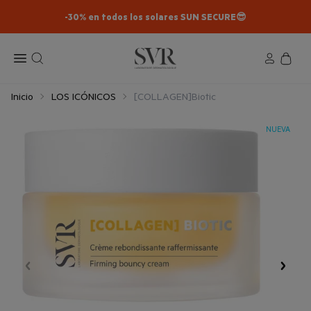
-30% en todos los solares SUN SECURE😎​
Inicio
LOS ICÓNICOS
[COLLAGEN]Biotic
NUEVA