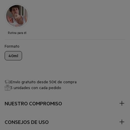
1
12 horas
.
Rutina para él
Formato
40ml
Envío gratuito desde 50€ de compra
3 unidades con cada pedido
NUESTRO COMPROMISO
FORMULADO PARA
Pieles mixtas a grasas, pieles irritadas que buscan frescor. Las pieles más
CONSEJOS DE USO
sensibles, intolerantes y polialérgicas.