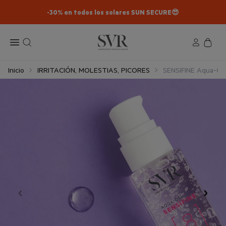
-30% en todos los solares SUN SECURE😎​
Inicio
IRRITACIÓN, MOLESTIAS, PICORES
SENSIFINE Aqua-Ge