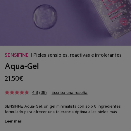
SENSIFINE
|
Pieles sensibles, reactivas e intolerantes
Aqua-Gel
21.50€
4.8
(38)
Escriba una reseña
SENSIFINE Aqua-Gel, un gel minimalista con sólo 8 ingredientes,
formulado para ofrecer una tolerancia óptima a las pieles más
intolerantes y polialérgicas. Enriquecida con aloe vera, su textura
Leer más
gel ultrafresca hidrata intensamente y calma inmediatamente las
pieles frágiles, proporcionando una hidratación continua durante