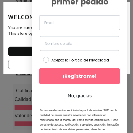
primer pedido
WELCOME ON SVR
You are currently browsing the website es.svr.com.
This store operates in Spain.
SEE OTHER COUNTRIES
Acepto la Politica de Privacidad
CONTINUE IN THIS SHOP
¡Regístrame!
No, gracias
Su correo electrónico será tratado por Laboratoires SVR con la
finalidad de enviar nuestra newsletter con información
relacionada con la marca, así como ofertas comerciales. Tiene
derecho de acceso, ratificación, supresión, oposición, limitación
del tratamiento de sus datos personales, derecho de