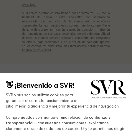
Aviso legal
o Su correo electrónico será tratado por Laboratoires SVR con la
finalidad de enviar nuestra newsletter con información
relacionada con productos de la marca, así como ofertas
comerciales. La legitimación es su consentimiento expreso. Tiene
derecho de acceso, ratificación, supresión, oposición, limitación
del tratamiento de sus datos personales, derecho de portabilidad
de estos, así como el derecho revocar el consentimiento otorgado y
solicitar su baja haciendo clic en la opción de baja que aparece
en los correos recibidos. Para más información, consulte nuestra
Política de Privacidad.
👋 ¡Bienvenido a SVR!
SVR y sus socios utilizan cookies para
garantizar el correcto funcionamiento del
sitio, medir la audiencia y mejorar tu experiencia de navegación.
Productos
Comprometidos con mantener una relación de
confianza y
Cuidado facial
transparencia
✨ con nuestros consumidores, explicamos
claramente el uso de cada tipo de cookie 🍪 y te permitimos elegir
Cuidado corporal
El laboratorio