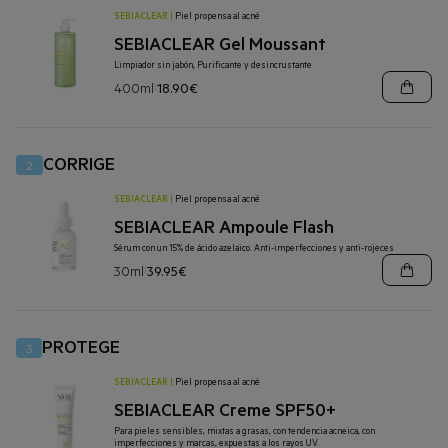
SEBIACLEAR
|
Piel propensa al acné
SEBIACLEAR Gel Moussant
Limpiador sin jabón, Purificante y desincrustante
400ml
18.90€
|
CORRIGE
2
SEBIACLEAR
|
Piel propensa al acné
SEBIACLEAR Ampoule Flash
Sérum con un 15% de ácido azelaico. Anti-imperfecciones y anti-rojeces
30ml
39.95€
|
PROTEGE
3
SEBIACLEAR
|
Piel propensa al acné
SEBIACLEAR Creme SPF50+
Para pieles sensibles, mixtas a grasas, con tendencia acneica, con
imperfecciones y marcas, expuestas a los rayos UV.