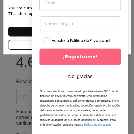
You are currently browsing the website es.svr.com.
This store operates in Spain.
SEE OTHER COUNTRIES
Acepto la Politica de Privacidad
CONTINUE IN THIS SHOP
¡Regístrame!
No, gracias
Su correo electrónico será tratado por Laboratoires SVR con la
finalidad de enviar nuestra newsletter con información
relacionada con la marca, así como ofertas comerciales. Tiene
derecho de acceso, ratificación, supresión, oposición, limitación
del tratamiento de sus datos personales, derecho de
portabilidad de estos, así como el derecho a definir directivas
relativas al destino de sus datos después de la muerte. Para
más información, consulte nuestra
Política de privacidad.