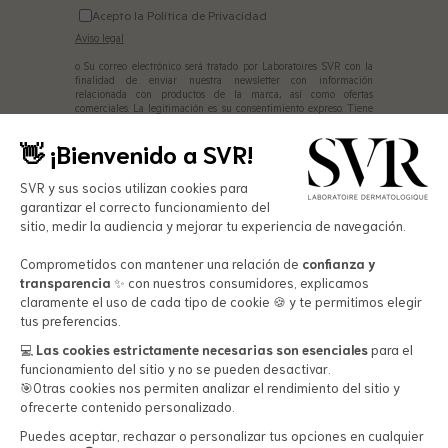
Acepto la Política de Privacidad
Aviso legal
o Su correo electrónico será tratado por Laboratoires SVR con la
finalidad de enviar nuestra newsletter con información
relacionada con productos de la marca, así como ofertas
comerciales. La legitimación es su consentimiento expreso. Tiene
derecho de acceso, ratificación, supresión, oposición, limitación
del tratamiento de sus datos personales, derecho de portabilidad
👋 ¡Bienvenido a SVR!
de estos, así como el derecho revocar el consentimiento otorgado y
solicitar su baja haciendo clic en la opción de baja que aparece
en los correos recibidos. Para más información, consulte nuestra
SVR y sus socios utilizan cookies para
Política de Privacidad.
garantizar el correcto funcionamiento del
sitio, medir la audiencia y mejorar tu experiencia de navegación.
Comprometidos con mantener una relación de
confianza y
transparencia
✨ con nuestros consumidores, explicamos
claramente el uso de cada tipo de cookie 🍪 y te permitimos elegir
tus preferencias.
💻​
Las cookies estrictamente necesarias son esenciales
para el
funcionamiento del sitio y no se pueden desactivar.
🎯Otras cookies nos permiten analizar el rendimiento del sitio y
Productos
ofrecerte contenido personalizado.
Formato
Puedes aceptar, rechazar o personalizar tus opciones en cualquier
Cuidado facial