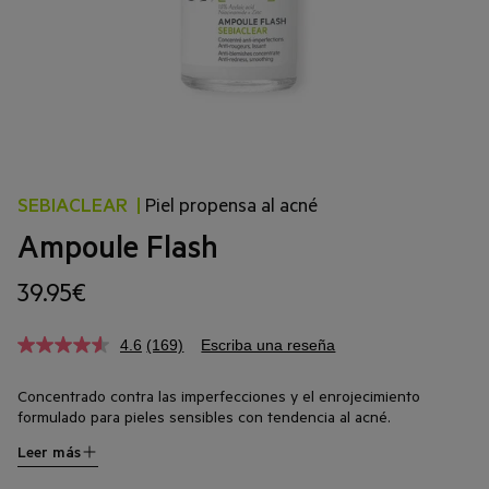
SEBIACLEAR
|
Piel propensa al acné
Ampoule Flash
39.95€
4.6
(169)
Escriba una reseña
Concentrado contra las imperfecciones y el enrojecimiento
formulado para pieles sensibles con tendencia al acné.
Enriquecida con un 15 % de ácido azelaico, la ampoule
Leer más
SEBIACLEAR Flash calma instantáneamente la piel mientras
1
reduce visiblemente las imperfecciones en tan solo 8 horas
.