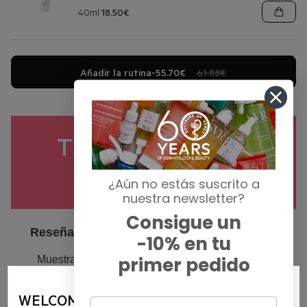
40ml
18.50€
|
Añadir la rutina
-
55.70€
61.88€
TU OPINIÓN NOS
IMPORTA 👇
¿Aún no estás suscrito a
nuestra newsletter?
Consigue un
-10% en tu
primer pedido
WELCOME ON SVR