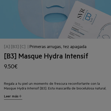
[A] [B3] [C]
|
Primeras arrugas, tez apagada
[B3] Masque Hydra Intensif
9.50€
Regala a tu piel un momento de frescura reconfortante con la
Masque Hydra Intensif [B3]. Esta mascarilla de biocelulosa natural,
concentrada en vitamina B3 y ácido hialurónico, rehidrata y rellena
Leer más
la piel para un efecto calmante instantáneo. En sólo 15 minutos,
los ingredientes activos se distribuyen de forma óptima, la
mascarilla reduce los signos de deshidratación y mejora la calidad