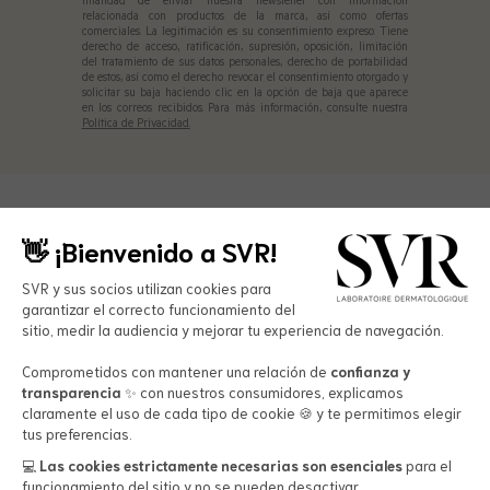
finalidad de enviar nuestra newsletter con información
relacionada con productos de la marca, así como ofertas
comerciales. La legitimación es su consentimiento expreso. Tiene
derecho de acceso, ratificación, supresión, oposición, limitación
del tratamiento de sus datos personales, derecho de portabilidad
de estos, así como el derecho revocar el consentimiento otorgado y
solicitar su baja haciendo clic en la opción de baja que aparece
en los correos recibidos. Para más información, consulte nuestra
Política de Privacidad.
👋 ¡Bienvenido a SVR!
SVR y sus socios utilizan cookies para
garantizar el correcto funcionamiento del
sitio, medir la audiencia y mejorar tu experiencia de navegación.
Productos
Comprometidos con mantener una relación de
confianza y
Cuidado facial
transparencia
✨ con nuestros consumidores, explicamos
claramente el uso de cada tipo de cookie 🍪 y te permitimos elegir
Cuidado corporal
El laboratorio
tus preferencias.
Protección solar
Manifesto
💻​
Las cookies estrictamente necesarias son esenciales
para el
Todos los productos
funcionamiento del sitio y no se pueden desactivar.