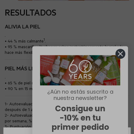
RESULTADOS
ALIVIA LA PIEL
.
1
• 44 % más calmante
.
• 95 % mascarilla ultrafresca calma instantáneamente la piel y la
2
hace más flexible y confortable
.
PIEL MÁS LISA Y TERSA
.
3
• 65 % de piel más suave
2
• 90 % en 15 minutos, la piel se rellena y repone
.
¿Aún no estás suscrito a
nuestra newsletter?
1- Autoevaluación en 21 sujetos durante 28 días, evaluación
Consigue un
después de 1 aplicación, % de variación.
2- Autoevaluación en 21 sujetos durante 28 días, 2 aplicaciones
-10% en tu
por semana, % de satisfacción.
primer pedido
3- Puntuación dermatológica en 21 sujetos durante 28 días,
evaluación después de 1 aplicación, % de variación.