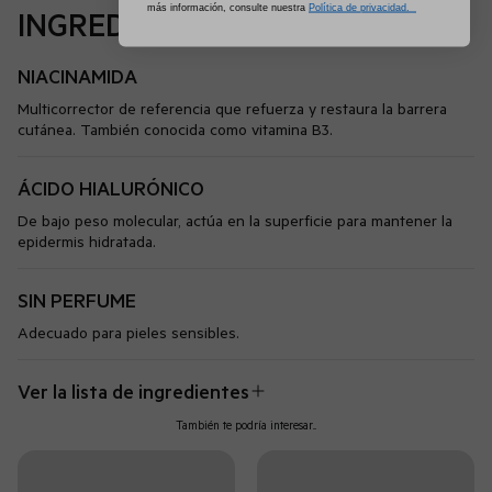
más información, consulte nuestra
Política de privacidad.
INGREDIENTES
NIACINAMIDA
Multicorrector de referencia que refuerza y restaura la barrera
cutánea. También conocida como vitamina B3.
ÁCIDO HIALURÓNICO
De bajo peso molecular, actúa en la superficie para mantener la
epidermis hidratada.
SIN PERFUME
Adecuado para pieles sensibles.
Ver la lista de ingredientes
También te podría interesar...