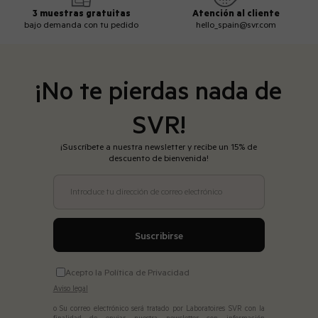
3 muestras gratuitas
Atención al cliente
bajo demanda con tu pedido
hello_spain@svr.com
¡No te pierdas nada de
SVR!
¡Suscríbete a nuestra newsletter y recibe un 15% de
descuento de bienvenida!
Introduce tu dirección de correo electrónico
Suscribirse
Acepto la Política de Privacidad
Aviso legal
o Su correo electrónico será tratado por Laboratoires SVR con la